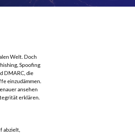
talen Welt. Doch
hishing, Spoofing
und DMARC, die
iffe einzudämmen.
 genauer ansehen
egrität erklären.
 abzielt,