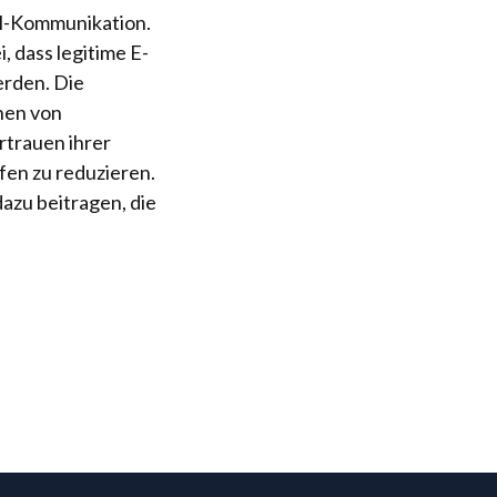
il-Kommunikation.
, dass legitime E-
erden. Die
nen von
rtrauen ihrer
fen zu reduzieren.
zu beitragen, die