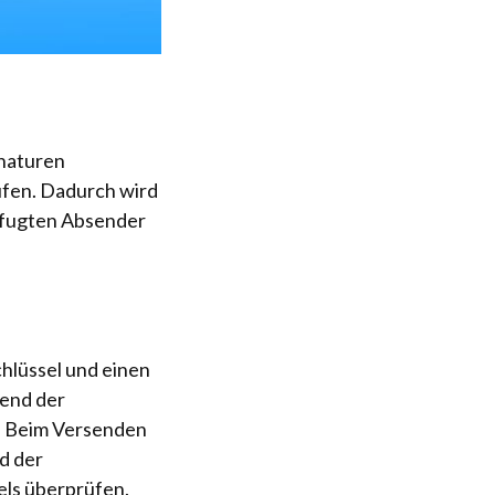
gnaturen
üfen. Dadurch wird
befugten Absender
hlüssel und einen
rend der
d. Beim Versenden
nd der
els überprüfen.