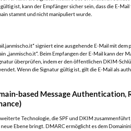
ültig ist, kann der Empfänger sicher sein, dass die E-Mail
n stammt und nicht manipuliert wurde.
il.janmischo.it“ signiert eine ausgehende E-Mail mit dem
in „janmischo.it“. Beim Empfangen der E-Mail kann der Ma
gnatur überprüfen, indem er den öffentlichen DKIM-Schl
endet. Wenn die Signatur gültig ist, gilt die E-Mail als au
in-based Message Authentication, R
mance)
weiterte Technologie, die SPF und DKIM zusammenführt 
ne neue Ebene bringt. DMARC ermöglicht es dem Domaininh