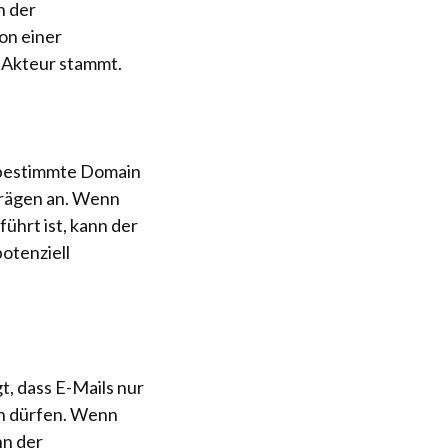
n der
von einer
n Akteur stammt.
e bestimmte Domain
trägen an. Wenn
ührt ist, kann der
potenziell
, dass E-Mails nur
en dürfen. Wenn
nn der