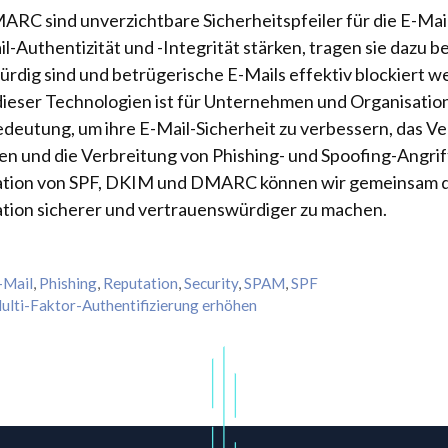
RC sind unverzichtbare Sicherheitspfeiler für die E-Ma
l-Authentizität und -Integrität stärken, tragen sie dazu bei
rdig sind und betrügerische E-Mails effektiv blockiert w
ieser Technologien ist für Unternehmen und Organisatio
eutung, um ihre E-Mail-Sicherheit zu verbessern, das Ve
n und die Verbreitung von Phishing- und Spoofing-Angrif
tion von SPF, DKIM und DMARC können wir gemeinsam da
ion sicherer und vertrauenswürdiger zu machen.
-Mail
,
Phishing
,
Reputation
,
Security
,
SPAM
,
SPF
Multi-Faktor-Authentifizierung erhöhen