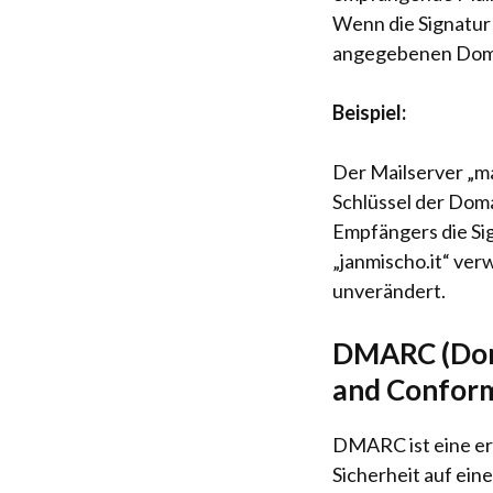
Wenn die Signatur g
angegebenen Domai
Beispiel:
Der Mailserver „ma
Schlüssel der Doma
Empfängers die Si
„janmischo.it“ verw
unverändert.
DMARC (Doma
and Confor
DMARC ist eine er
Sicherheit auf ei