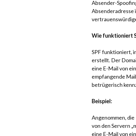
Absender-Spoofing 
Absenderadresse in
vertrauenswürdigen
Wie funktioniert 
SPF funktioniert, 
erstellt. Der Doma
eine E-Mail von ei
empfangende Mailse
betrügerisch kenn
Beispiel:
Angenommen, die Do
von den Servern „m
eine E-Mail von ei