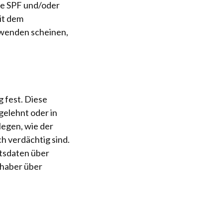
ie SPF und/oder
it dem
rwenden scheinen,
 fest. Diese
gelehnt oder in
egen, wie der
h verdächtig sind.
tsdaten über
nhaber über