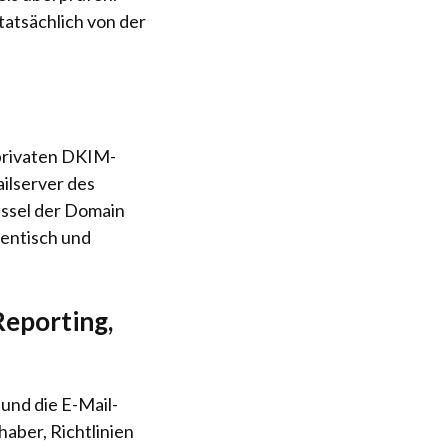
 tatsächlich von der
 privaten DKIM-
ilserver des
üssel der Domain
thentisch und
eporting,
und die E-Mail-
aber, Richtlinien