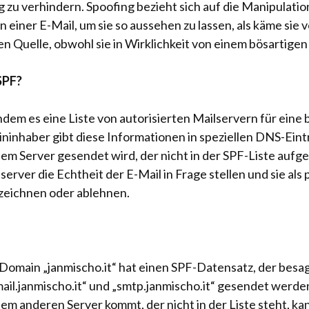
zu verhindern. Spoofing bezieht sich auf die Manipulatio
 einer E-Mail, um sie so aussehen zu lassen, als käme sie 
 Quelle, obwohl sie in Wirklichkeit von einem bösartige
SPF?
indem es eine Liste von autorisierten Mailservern für ein
ininhaber gibt diese Informationen in speziellen DNS-Ein
nem Server gesendet wird, der nicht in der SPF-Liste aufgef
rver die Echtheit der E-Mail in Frage stellen und sie als 
zeichnen oder ablehnen.
main „janmischo.it“ hat einen SPF-Datensatz, der besagt
ail.janmischo.it“ und „smtp.janmischo.it“ gesendet werd
nem anderen Server kommt, der nicht in der Liste steht, ka