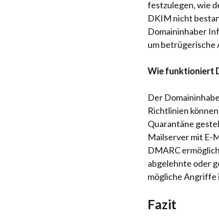
festzulegen, wie 
DKIM nicht bestan
Domaininhaber Inf
um betrügerische 
Wie funktionier
Der Domaininhaber
Richtlinien können
Quarantäne gestel
Mailserver mit E-M
DMARC ermöglicht 
abgelehnte oder g
mögliche Angriffe 
Fazit