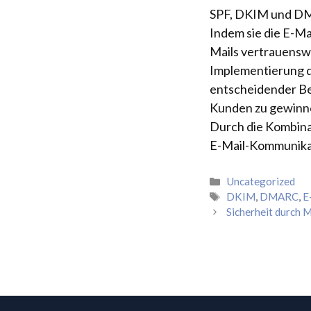
SPF, DKIM und DMA
Indem sie die E-Mai
Mails vertrauenswü
Implementierung d
entscheidender Bed
Kunden zu gewinne
Durch die Kombina
E-Mail-Kommunikat
Kategorien
Uncategorized
Schlagwörter
DKIM
,
DMARC
,
E
Sicherheit durch 