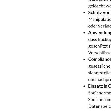
gelöscht w
Schutz vor
Manipulatio
oder verän
Anwendung 
dass Backu
geschützt s
Verschlüsse
Compliance
gesetzlich
sicherstell
und nachprü
Einsatz in 
Speichermed
Speicherumg
Datenspeich