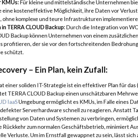
ür KMUs:
Für kleine und mittelständische Unternehmen b
 eine kosteneffektive Möglichkeit, ihre Daten vor Verlus
, ohne komplexe und teure Infrastrukturen implementiere
n in TERRA CLOUD Backup:
Durch die Integration von WO
D Backup können Unternehmen von einem zusätzlichen 
s profitieren, der sie vor den fortschreitenden Bedrohun
 schützt.
ecovery – Ein Plan, kein Zufall:
einer soliden IT-Strategie ist ein effektiver Plan für das 
etet TERRA CLOUD Backup einen unschätzbaren Mehrwert
D IaaS
Umgebung ermöglicht es KMUs, im Falle eines Da
efekter Serverhardware schnell zu reagieren. Anstatt 
stellung von Daten und Systemen zu verbringen, ermög
e Rückkehr zum normalen Geschäftsbetrieb, minimiert Aus
elle Verluste. Um im Ernstfall gewappnet zu sein, lässt sic