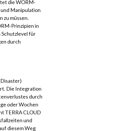
ietet die WORM-
t und Manipulation
n zu müssen.
RM-Prinzipien in
Schutzlevel für
gen durch
(Disaster)
. Die Integration
tenverlustes durch
Tage oder Wochen
licht TERRA CLOUD
fallzeiten und
h auf diesem Weg