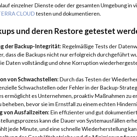
lauf einzelner Dienste oder der gesamten Umgebung in vi
TERRA CLOUD
testen und dokumentieren.
ps und deren Restore getestet werd
ng der Backup-Integrität:
Regelmäßige Tests der Datenw
her, dass die Backups nicht nur erfolgreich durchgeführt 
die Daten vollständig und ohne Korruption wiederhergest
ion von Schwachstellen:
Durch das Testen der Wiederher
nzielle Schwachstellen oder Fehler in der Backup-Strategi
s ermöglicht es Unternehmen, proaktiv Maßnahmen zu er
 beheben, bevor sie im Ernstfall zu einem echten Hindern
g von Ausfallzeiten:
Ein effizienter und gut dokumentier
ellungsprozess kann die Dauer von Systemausfällen erheb
ählt jede Minute, und eine schnelle Wiederherstellung kann
altung des Geschäftsbetriebs und die Minimierung finanz