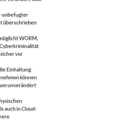
r unbefugter
ht überschrieben
rmöglicht WORM,
yberkriminalität
sicher vor
ie Einhaltung
ernehmen können
raum unverändert
hysischen
s auch in Cloud-
here