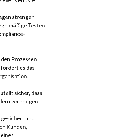
iegen strengen
regelmäßige Testen
ompliance-
t den Prozessen
 fördert es das
ganisation.
tellt sicher, dass
ehlern vorbeugen
 gesichert und
von Kunden,
 eines