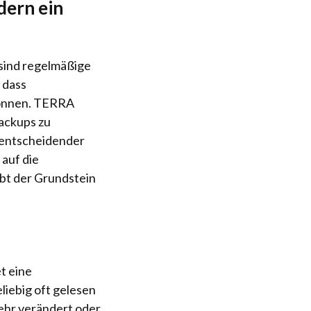
dern ein
 sind regelmäßige
 dass
können. TERRA
ackups zu
 entscheidender
auf die
ibt der Grundstein
t eine
liebig oft gelesen
ehr verändert oder