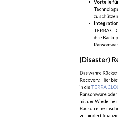
Vorteile f
Technologie
zu schützen
Integratio
TERRA CLOU
ihre Backup
Ransomware
(Disaster) R
Das wahre Rückgrat 
Recovery. Hier bi
in die
TERRA CLOU
Ransomware oder d
mit der Wiederher
Backup eine rasch
verhindert finanzi