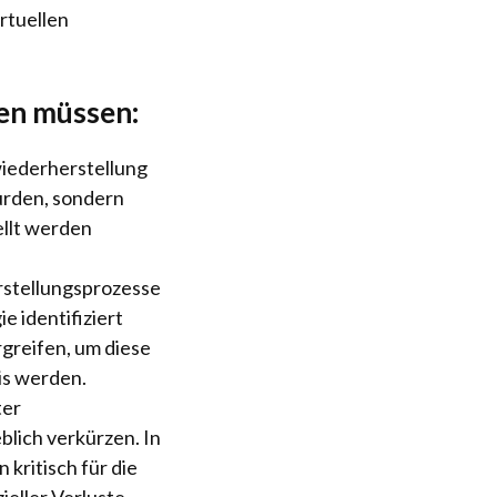
rtuellen
en müssen:
iederherstellung
wurden, sondern
ellt werden
stellungsprozesse
e identifiziert
greifen, um diese
is werden.
ter
lich verkürzen. In
 kritisch für die
ieller Verluste