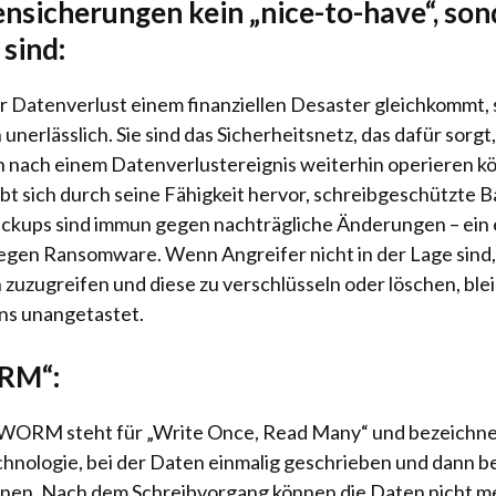
sicherungen kein „nice-to-have“, son
sind:
der Datenverlust einem finanziellen Desaster gleichkommt,
nerlässlich. Sie sind das Sicherheitsnetz, das dafür sorgt,
nach einem Datenverlustereignis weiterhin operieren 
 sich durch seine Fähigkeit hervor, schreibgeschützte B
Backups sind immun gegen nachträgliche Änderungen – ein
egen Ransomware. Wenn Angreifer nicht in der Lage sind, 
zuzugreifen und diese zu verschlüsseln oder löschen, ble
ns unangetastet.
RM“:
WORM steht für „Write Once, Read Many“ und bezeichne
hnologie, bei der Daten einmalig geschrieben und dann be
nen. Nach dem Schreibvorgang können die Daten nicht m