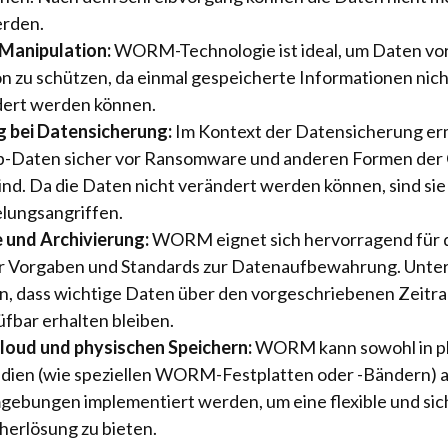
erden.
 Manipulation:
WORM-Technologie ist ideal, um Daten vo
n zu schützen, da einmal gespeicherte Informationen nic
dert werden können.
bei Datensicherung:
Im Kontext der Datensicherung e
p-Daten sicher vor Ransomware und anderen Formen der C
ind. Da die Daten nicht verändert werden können, sind sie 
lungsangriffen.
 und Archivierung:
WORM eignet sich hervorragend für d
er Vorgaben und Standards zur Datenaufbewahrung. Unt
en, dass wichtige Daten über den vorgeschriebenen Zeit
fbar erhalten bleiben.
Cloud und physischen Speichern:
WORM kann sowohl in p
ien (wie speziellen WORM-Festplatten oder -Bändern) al
ebungen implementiert werden, um eine flexible und sic
erlösung zu bieten.