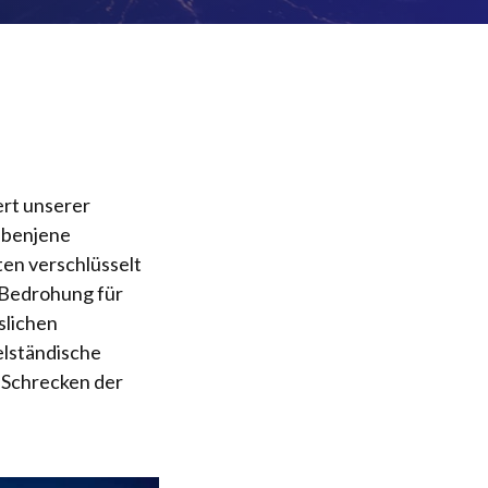
ert unserer
 ebenjene
en verschlüsselt
 Bedrohung für
slichen
telständische
 Schrecken der