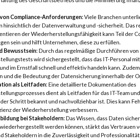
 von Compliance-Anforderungen:
Viele Branchen unterl
n hinsichtlich der Datenverwaltung und -sicherheit. Das 
tieren der Wiederherstellungsfähigkeit kann Teil der C
en sein und hilft Unternehmen, diese zu erfüllen.
nd Bewusstsein:
Durch das regelmäßige Durchführen von
ellungstests wird sichergestellt, dass das IT-Personal mi
 und im Ernstfall schnell und effektiv handeln kann. Zudem
 und die Bedeutung der Datensicherung innerhalb der Or
ion als Leitfaden:
Eine detaillierte Dokumentation des
ellungsprozesses dient als Leitfaden für das IT-Team und s
jeder Schritt bekannt und nachvollziehbar ist. Dies kann F
izienz der Wiederherstellung verbessern.
bildung bei Stakeholdern:
Das Wissen, dass Daten sicher
 wiederhergestellt werden können, stärkt das Vertrauen 
d Stakeholdern in die Zuverlässigkeit und Professionalität