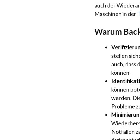
auch der Wiederan
Maschinen in der
Warum Backu
Verifizieru
stellen sic
auch, dass 
können.
Identifikat
können pote
werden. Die
Probleme zu
Minimierun
Wiederherst
Notfällen z
Aufrechterh