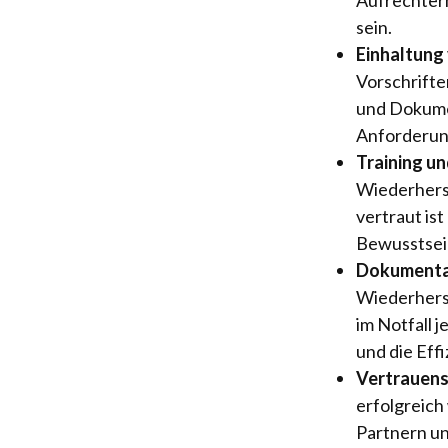
sein.
Einhaltung
Vorschrifte
und Dokumen
Anforderung
Training u
Wiederherst
vertraut ist
Bewusstsein
Dokumentat
Wiederherst
im Notfall 
und die Eff
Vertrauens
erfolgreich
Partnern un