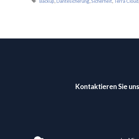
Schlagwörter
Backup
,
Dantesicherung
,
Sicherheit
,
Terra Cloud
Kontaktieren Sie uns