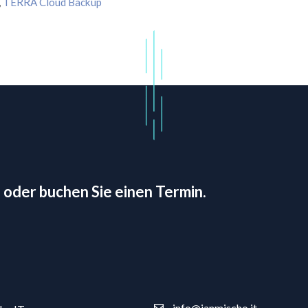
,
TERRA Cloud Backup
 oder buchen Sie einen Termin.
info@janmischo.it