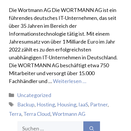
Die Wortmann AG Die WORTMANN AG ist ein
führendes deutsches IT-Unternehmen, das seit
über 35 Jahren im Bereich der
Informationstechnologie tätig ist. Mit einem
Jahresumsatz von über 1 Milliarde Euro im Jahr
2022 zählt es zu den erfolgreichsten
unabhängigen IT-Unternehmen in Deutschland.
Die WORTMANN AG beschäftigt etwa 750
Mitarbeiter und versorgt über 15.000
Fachhändler und …
Weiterlesen …
Kategorien
Uncategorized
Schlagwörter
Backup
,
Hosting
,
Housing
,
IaaS
,
Partner
,
Terra
,
Terra Cloud
,
Wortmann AG
Suchen