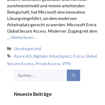
zunehmend mobil und remote arbeitenden
Belegschaft, hat Microsoft eine innovative
Lösung eingeführt, um dem modernen
Arbeitsplatz gerecht zu werden: Microsoft Entra
Global Secure Access. Moderner Zugang mit dem
…
Weiterlesen …
Kategorien
Uncategorized
Schlagwörter
Azure AD
,
digitaler Arbeitsplatz
,
Entra
,
Global
Secure Access
,
Privat Access
,
VPN
Suchen
nach:
Neueste Beiträge