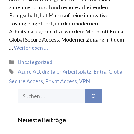
zunehmend mobil und remote arbeitenden
Belegschaft, hat Microsoft eine innovative
Lösung eingeführt, um dem modernen
Arbeitsplatz gerecht zu werden: Microsoft Entra
Global Secure Access. Moderner Zugang mit dem
…
Weiterlesen …
Kategorien
Uncategorized
Schlagwörter
Azure AD
,
digitaler Arbeitsplatz
,
Entra
,
Global
Secure Access
,
Privat Access
,
VPN
Suchen
nach:
Neueste Beiträge