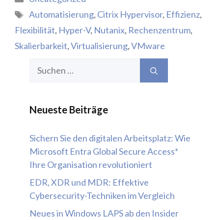
Schlagwörter
Automatisierung
,
Citrix Hypervisor
,
Effizienz
,
Flexibilität
,
Hyper-V
,
Nutanix
,
Rechenzentrum
,
Skalierbarkeit
,
Virtualisierung
,
VMware
Suchen
nach:
Neueste Beiträge
Sichern Sie den digitalen Arbeitsplatz: Wie
Microsoft Entra Global Secure Access*
Ihre Organisation revolutioniert
EDR, XDR und MDR: Effektive
Cybersecurity-Techniken im Vergleich
Neues in Windows LAPS ab den Insider