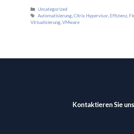
Kategorien
Uncategorized
Schlagwörter
Automatisierung
,
Citrix Hypervisor
,
Effizienz
,
Fl
Virtualisierung
,
VMware
Kontaktieren Sie uns